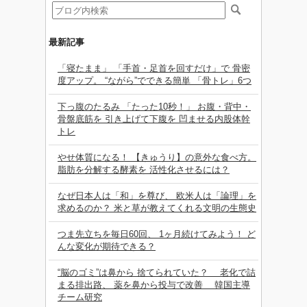
最新記事
「寝たまま」 「手首・足首を回すだけ」で 骨密
度アップ。 “ながら”でできる簡単 「骨トレ」6つ
下っ腹のたるみ 「たった10秒！」 お腹・背中・
骨盤底筋を 引き上げて下腹を 凹ませる内股体幹
トレ
やせ体質になる！ 【きゅうり】の意外な食べ方。
脂肪を分解する酵素を 活性化させるには？
なぜ日本人は「和」を尊び、 欧米人は「論理」を
求めるのか？ 米と草が教えてくれる文明の生態史
つま先立ちを毎日60回、 1ヶ月続けてみよう！ ど
んな変化が期待できる？
“脳のゴミ”は鼻から 捨てられていた？ 老化で詰
まる排出路、 薬を鼻から投与で改善 韓国主導
チーム研究