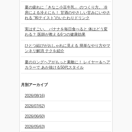
夏の疲れに「きなこ小豆牛乳」 のつくり方。 冷
房による冷えにも！ 甘酒のやさしい甘みにいやさ
れる “和テイスト”のいたわりドリンク
実はすごい。 バナナを毎日食べると 体はどう変
わる？ 医師が教える6つの健康効果
ひとつ結びがおしゃれに見える 簡単なやり方やマ
ンネリ解消 テクを紹介
夏のロングヘアがもっと素敵に！ レイヤー＆ヘア
カラーで あか抜ける50代スタイル
月別アーカイブ
2026/08(16)
2026/07(62)
2026/06(60)
2026/05(63)