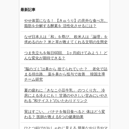
最新記事
やせ体質になる！ 【きゅうり】の意外な食べ方。
脂肪を分解する酵素を 活性化させるには？
なぜ日本人は「和」を尊び、 欧米人は「論理」を
求めるのか？ 米と草が教えてくれる文明の生態史
つま先立ちを毎日60回、 1ヶ月続けてみよう！ ど
んな変化が期待できる？
“脳のゴミ”は鼻から 捨てられていた？ 老化で詰
まる排出路、 薬を鼻から投与で改善 韓国主導
チーム研究
夏の疲れに「きなこ小豆牛乳」 のつくり方。 冷
房による冷えにも！ 甘酒のやさしい甘みにいやさ
れる “和テイスト”のいたわりドリンク
実はすごい。 バナナを毎日食べると 体はどう変
わる？ 医師が教える6つの健康効果
ひとつ結びがおしゃれに見える 簡単なやり方やマ