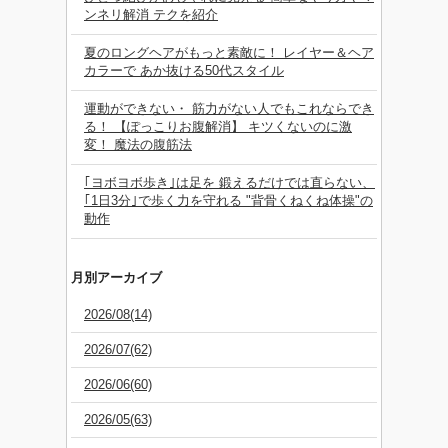
ンネリ解消 テクを紹介
夏のロングヘアがもっと素敵に！ レイヤー＆ヘア
カラーで あか抜ける50代スタイル
運動ができない・ 筋力がない人でもこれならでき
る！ 【ぽっこりお腹解消】 キツくないのに激
変！ 魔法の腹筋法
｢ヨボヨボ歩き｣は足を 鍛えるだけでは直らない、
｢1日3分｣で歩く力を守れる "背骨くねくね体操"の
動作
月別アーカイブ
2026/08(14)
2026/07(62)
2026/06(60)
2026/05(63)