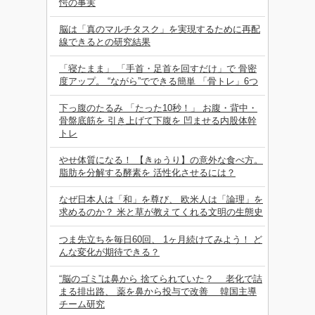
愕の事実
脳は「真のマルチタスク」を実現するために再配
線できるとの研究結果
「寝たまま」 「手首・足首を回すだけ」で 骨密
度アップ。 “ながら”でできる簡単 「骨トレ」6つ
下っ腹のたるみ 「たった10秒！」 お腹・背中・
骨盤底筋を 引き上げて下腹を 凹ませる内股体幹
トレ
やせ体質になる！ 【きゅうり】の意外な食べ方。
脂肪を分解する酵素を 活性化させるには？
なぜ日本人は「和」を尊び、 欧米人は「論理」を
求めるのか？ 米と草が教えてくれる文明の生態史
つま先立ちを毎日60回、 1ヶ月続けてみよう！ ど
んな変化が期待できる？
“脳のゴミ”は鼻から 捨てられていた？ 老化で詰
まる排出路、 薬を鼻から投与で改善 韓国主導
チーム研究