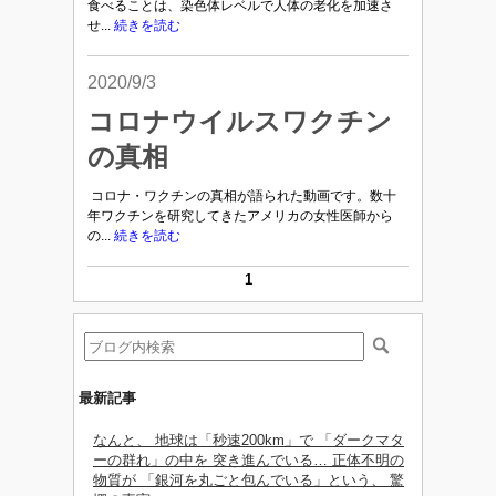
食べることは、染色体レベルで人体の老化を加速さ
せ...
続きを読む
2020/9/3
コロナウイルスワクチン
の真相
コロナ・ワクチンの真相が語られた動画です。数十
年ワクチンを研究してきたアメリカの女性医師から
の...
続きを読む
1
最新記事
なんと、 地球は「秒速200km」で 「ダークマタ
ーの群れ」の中を 突き進んでいる… 正体不明の
物質が 「銀河を丸ごと包んでいる」という、 驚