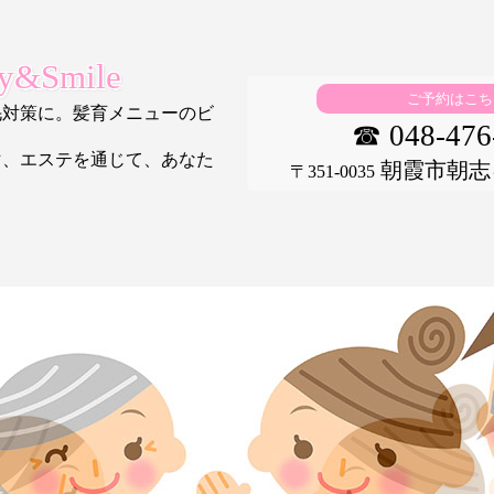
&Smile
ご予約はこち
毛対策に。髪育メニューのビ
☎ 048-476
マ、エステを通じて、あなた
朝霞市朝志ヶ丘
〒351-0035
。