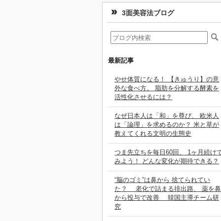
3面美容法ブログ
最新記事
やせ体質になる！ 【きゅうり】の意
外な食べ方。 脂肪を分解する酵素を
活性化させるには？
なぜ日本人は「和」を尊び、 欧米人
は「論理」を求めるのか？ 米と草が
教えてくれる文明の生態史
つま先立ちを毎日60回、 1ヶ月続け
みよう！ どんな変化が期待できる？
“脳のゴミ”は鼻から 捨てられてい
た？ 老化で詰まる排出路、 薬を鼻
から投与で改善 韓国主導チーム研
究