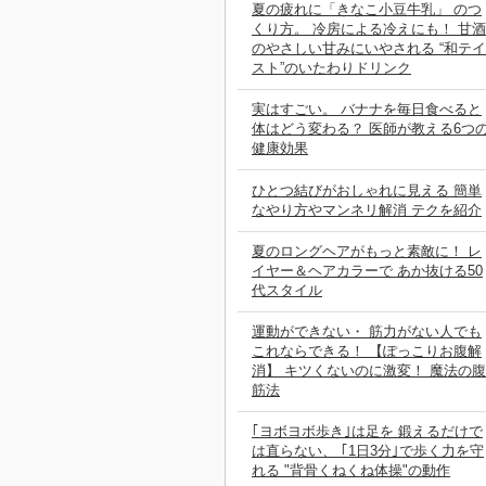
夏の疲れに「きなこ小豆牛乳」 のつ
くり方。 冷房による冷えにも！ 甘酒
のやさしい甘みにいやされる “和テイ
スト”のいたわりドリンク
実はすごい。 バナナを毎日食べると
体はどう変わる？ 医師が教える6つ
健康効果
ひとつ結びがおしゃれに見える 簡単
なやり方やマンネリ解消 テクを紹介
夏のロングヘアがもっと素敵に！ レ
イヤー＆ヘアカラーで あか抜ける50
代スタイル
運動ができない・ 筋力がない人でも
これならできる！ 【ぽっこりお腹解
消】 キツくないのに激変！ 魔法の腹
筋法
｢ヨボヨボ歩き｣は足を 鍛えるだけで
は直らない、 ｢1日3分｣で歩く力を守
れる "背骨くねくね体操"の動作