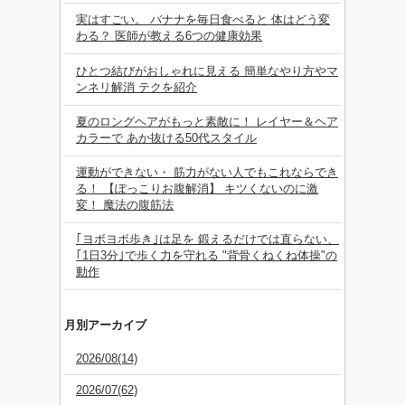
実はすごい。 バナナを毎日食べると 体はどう変
わる？ 医師が教える6つの健康効果
ひとつ結びがおしゃれに見える 簡単なやり方やマ
ンネリ解消 テクを紹介
夏のロングヘアがもっと素敵に！ レイヤー＆ヘア
カラーで あか抜ける50代スタイル
運動ができない・ 筋力がない人でもこれならでき
る！ 【ぽっこりお腹解消】 キツくないのに激
変！ 魔法の腹筋法
｢ヨボヨボ歩き｣は足を 鍛えるだけでは直らない、
｢1日3分｣で歩く力を守れる "背骨くねくね体操"の
動作
月別アーカイブ
2026/08(14)
2026/07(62)