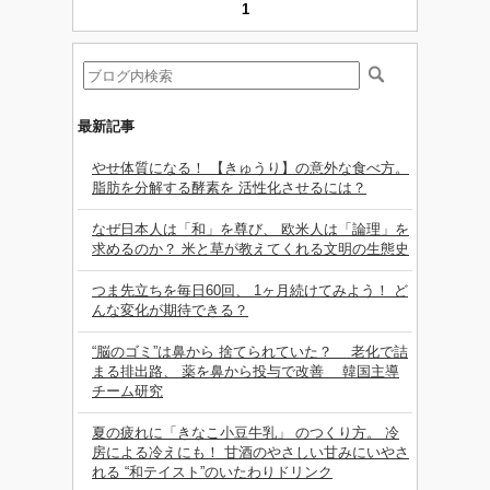
1
最新記事
やせ体質になる！ 【きゅうり】の意外な食べ方。
脂肪を分解する酵素を 活性化させるには？
なぜ日本人は「和」を尊び、 欧米人は「論理」を
求めるのか？ 米と草が教えてくれる文明の生態史
つま先立ちを毎日60回、 1ヶ月続けてみよう！ ど
んな変化が期待できる？
“脳のゴミ”は鼻から 捨てられていた？ 老化で詰
まる排出路、 薬を鼻から投与で改善 韓国主導
チーム研究
夏の疲れに「きなこ小豆牛乳」 のつくり方。 冷
房による冷えにも！ 甘酒のやさしい甘みにいやさ
れる “和テイスト”のいたわりドリンク