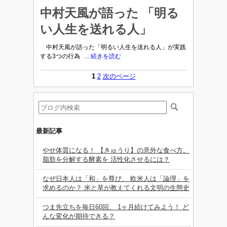
中村天風が語った 「明る
い人生を送れる人」
中村天風が語った「明るい人生を送れる人」が実践
する3つの行為 ...
続きを読む
1
2
次のページ
最新記事
やせ体質になる！ 【きゅうり】の意外な食べ方。
脂肪を分解する酵素を 活性化させるには？
なぜ日本人は「和」を尊び、 欧米人は「論理」を
求めるのか？ 米と草が教えてくれる文明の生態史
つま先立ちを毎日60回、 1ヶ月続けてみよう！ ど
んな変化が期待できる？