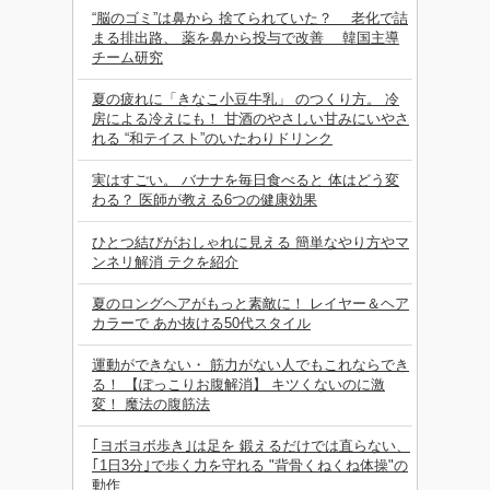
“脳のゴミ”は鼻から 捨てられていた？ 老化で詰
まる排出路、 薬を鼻から投与で改善 韓国主導
チーム研究
夏の疲れに「きなこ小豆牛乳」 のつくり方。 冷
房による冷えにも！ 甘酒のやさしい甘みにいやさ
れる “和テイスト”のいたわりドリンク
実はすごい。 バナナを毎日食べると 体はどう変
わる？ 医師が教える6つの健康効果
ひとつ結びがおしゃれに見える 簡単なやり方やマ
ンネリ解消 テクを紹介
夏のロングヘアがもっと素敵に！ レイヤー＆ヘア
カラーで あか抜ける50代スタイル
運動ができない・ 筋力がない人でもこれならでき
る！ 【ぽっこりお腹解消】 キツくないのに激
変！ 魔法の腹筋法
｢ヨボヨボ歩き｣は足を 鍛えるだけでは直らない、
｢1日3分｣で歩く力を守れる "背骨くねくね体操"の
動作