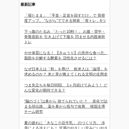
最新記事
「寝たまま」 「手首・足首を回すだけ」で 骨密
度アップ。 “ながら”でできる簡単 「骨トレ」6つ
下っ腹のたるみ 「たった10秒！」 お腹・背中・
骨盤底筋を 引き上げて下腹を 凹ませる内股体幹
トレ
やせ体質になる！ 【きゅうり】の意外な食べ方。
脂肪を分解する酵素を 活性化させるには？
なぜ日本人は「和」を尊び、 欧米人は「論理」を
求めるのか？ 米と草が教えてくれる文明の生態史
つま先立ちを毎日60回、 1ヶ月続けてみよう！ ど
んな変化が期待できる？
“脳のゴミ”は鼻から 捨てられていた？ 老化で詰
まる排出路、 薬を鼻から投与で改善 韓国主導
チーム研究
夏の疲れに「きなこ小豆牛乳」 のつくり方。 冷
房による冷えにも！ 甘酒のやさしい甘みにいやさ