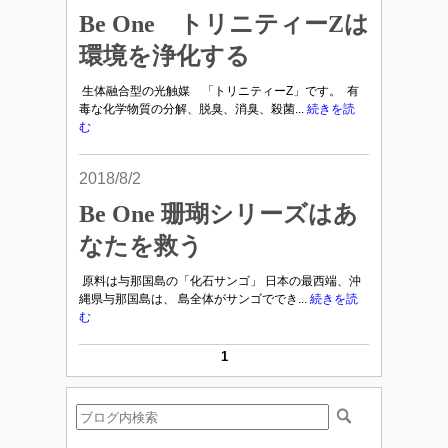
Be One トリニティーZは
環境を浄化する
生体融合型の光触媒 「トリニティーZ」です。 有
毒な化学物質の分解、脱臭、消臭、殺菌...
続きを読
む
2018/8/2
Be One 珊瑚シリーズはあ
なたを救う
原料は与那国島の「化石サンゴ」 日本の最西端、沖
縄県与那国島は、 島全体がサンゴででき...
続きを読
む
1