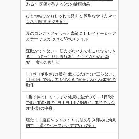
わる？ 医師が教える6つの健康効果
ひとつ結びがおしゃれに見える 簡単なやり方やマ
ンネリ解消 テクを紹介
夏のロングヘアがもっと素敵に！ レイヤー＆ヘア
カラーで あか抜ける50代スタイル
運動ができない・ 筋力がない人でもこれならでき
る！ 【ぽっこりお腹解消】 キツくないのに激
変！ 魔法の腹筋法
｢ヨボヨボ歩き｣は足を 鍛えるだけでは直らない、
｢1日3分｣で歩く力を守れる "背骨くねくね体操"の
動作
｢曲げ伸ばしてトン｣で 健康に差がつく… 1日3分
で肺･血管･骨の "ヨボヨボ化"を防ぐ ｢本当のラジ
オ体操｣の中身
寝たまま腹筋やってみて！ お腹の引き締めに効果
的で、 週2のペースがおすすめ（2分）