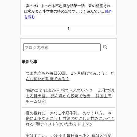
夏の水にまっわる不思議な話第一話 泉の精霊それ
は私がまだ小学生の時の話です。よく遊んでい...
続き
を読む
1
最新記事
つま先立ちを毎日60回、 1ヶ月続けてみよう！ ど
んな変化が期待できる？
“脳のゴミ”は鼻から 捨てられていた？ 老化で詰
まる排出路、 薬を鼻から投与で改善 韓国主導
チーム研究
夏の疲れに「きなこ小豆牛乳」 のつくり方。 冷
房による冷えにも！ 甘酒のやさしい甘みにいやさ
れる “和テイスト”のいたわりドリンク
実はすごい。 バナナを毎日食べると 体はどう変