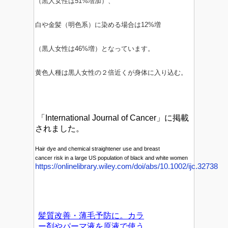
（黒人女性は51%増加）、
白や金髪（明色系）に染める場合は12%増
（黒人女性は46%増）となっています。
黄色人種は黒人女性の２倍近くが身体に入り込む。
「International Journal of Cancer」に掲載
されました。
Hair dye and chemical straightener use and breast
cancer risk in a large US population of black and white women
https://onlinelibrary.wiley.com/doi/abs/10.1002/ijc.32738
髪質改善・薄毛予防に。カラ
ー剤やパーマ液を原液で使う