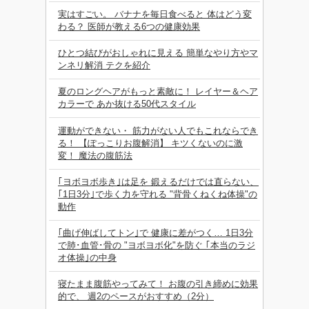
実はすごい。 バナナを毎日食べると 体はどう変
わる？ 医師が教える6つの健康効果
ひとつ結びがおしゃれに見える 簡単なやり方やマ
ンネリ解消 テクを紹介
夏のロングヘアがもっと素敵に！ レイヤー＆ヘア
カラーで あか抜ける50代スタイル
運動ができない・ 筋力がない人でもこれならでき
る！ 【ぽっこりお腹解消】 キツくないのに激
変！ 魔法の腹筋法
｢ヨボヨボ歩き｣は足を 鍛えるだけでは直らない、
｢1日3分｣で歩く力を守れる "背骨くねくね体操"の
動作
｢曲げ伸ばしてトン｣で 健康に差がつく… 1日3分
で肺･血管･骨の "ヨボヨボ化"を防ぐ ｢本当のラジ
オ体操｣の中身
寝たまま腹筋やってみて！ お腹の引き締めに効果
的で、 週2のペースがおすすめ（2分）