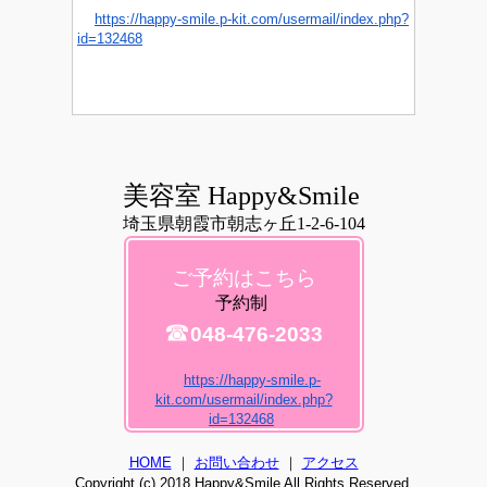
https://happy-smile.p-kit.com/usermail/index.php?
id=132468
美容室 Happy&Smile
埼玉県朝霞市朝志ヶ丘1-2-6-104
ご予約はこちら
予約制
☎
048-476-2033
https://happy-smile.p-
kit.com/usermail/index.php?
id=132468
HOME
｜
お問い合わせ
｜
アクセス
Copyright (c) 2018 Happy&Smile All Rights Reserved.