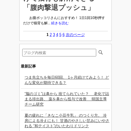
「腹肉撃退プッシュ」
お腹ポッコリさんにおすすめ！ 1日1回10秒押す
だけで猫背も解...
続きを読む
1
2
3
4
5
6
次のページ
最新記事
つま先立ちを毎日60回、 1ヶ月続けてみよう！ ど
んな変化が期待できる？
“脳のゴミ”は鼻から 捨てられていた？ 老化で詰
まる排出路、 薬を鼻から投与で改善 韓国主導
チーム研究
夏の疲れに「きなこ小豆牛乳」 のつくり方。 冷
房による冷えにも！ 甘酒のやさしい甘みにいやさ
れる “和テイスト”のいたわりドリンク