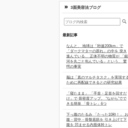
3面美容法ブログ
最新記事
なんと、 地球は「秒速200km」で
「ダークマターの群れ」の中を 突き
進んでいる… 正体不明の物質が 「銀
河を丸ごと包んでいる」という、 驚
愕の事実
脳は「真のマルチタスク」を実現す
ために再配線できるとの研究結果
「寝たまま」 「手首・足首を回すだ
け」で 骨密度アップ。 “ながら”でで
きる簡単 「骨トレ」6つ
下っ腹のたるみ 「たった10秒！」 
腹・背中・骨盤底筋を 引き上げて下
腹を 凹ませる内股体幹トレ