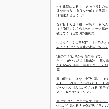
やせ体質になる！ 【きゅうり】の意
外な食べ方。 脂肪を分解する酵素を
活性化させるには？
なぜ日本人は「和」を尊び、 欧米人
は「論理」を求めるのか？ 米と草が
教えてくれる文明の生態史
つま先立ちを毎日60回、 1ヶ月続け
みよう！ どんな変化が期待できる？
“脳のゴミ”は鼻から 捨てられてい
た？ 老化で詰まる排出路、 薬を鼻
から投与で改善 韓国主導チーム研
究
夏の疲れに「きなこ小豆牛乳」 のつ
くり方。 冷房による冷えにも！ 甘酒
のやさしい甘みにいやされる “和テイ
スト”のいたわりドリンク
実はすごい。 バナナを毎日食べると
体はどう変わる？ 医師が教える6つ