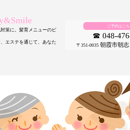
&Smile
ご予約はこち
毛対策に。髪育メニューのビ
☎ 048-476
マ、エステを通じて、あなた
朝霞市朝志ヶ丘
〒351-0035
。