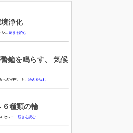
環境浄化
...
続きを読む
が警鐘を鳴らす、 気候
き実態。 も...
続きを読む
４６種類の輪
セレニ...
続きを読む