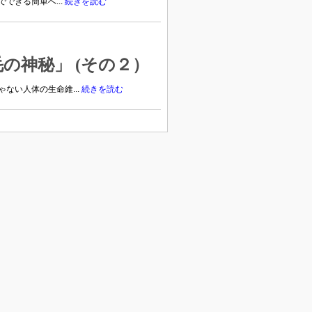
できる簡単へ...
続きを読む
の神秘」 (その２）
ない人体の生命維...
続きを読む