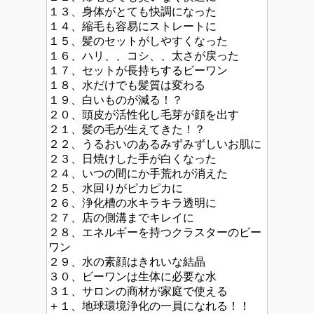
１３、身体がとても快調になった
１４、縮毛も容易にストレートに
１５、髪のセットがしやすくなった
１６、ハリ、、コシ、、太さが戻った
１７、セットが長持ちするビーワン
１８、水だけでも髪質は変わる
１９、白いものが減る！？
２０、頭皮が活性化し毛芽が顔を出す
２１、髪の毛が生えてきた！？
２２、うるおいのあるみずみずしいお肌に
２３、日焼けした手が白くなった
２４、いつの間にか手荒れが消えた
２５、水回りがピカピカに
２６、浄化槽の水キラキラ透明に
２７、店の側溝までキレイに
２８、エネルギーを持つクラスターのビー
ワン
２９、水の素顔はきれいな結晶
３０、ビーワンは生体に必要な水
３１、サロンの商材が家庭で使える
＋１、地球環境浄化の一員になれる！！