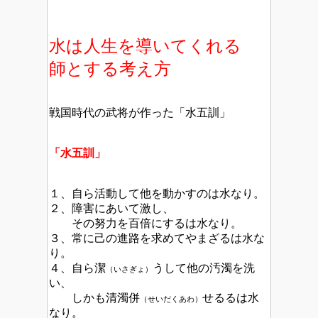
水は人生を導いてくれる
師とする考え方
戦国時代の武将が作った「水五訓」
「水五訓」
１、自ら活動して他を動かすのは水なり。
２、障害にあいて激し、
その努力を百倍にするは水なり。
３、常に己の進路を求めてやまざるは水な
り。
４、自ら潔
うして他の汚濁を洗
（いさぎょ）
い、
しかも清濁併
せるるは水
（せいだくあわ）
なり。