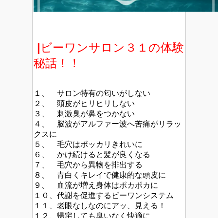
|
ビーワンサロン３１の体験
秘話！！
１、 サロン特有の匂いがしない
２、 頭皮がヒリヒリしない
３、 刺激臭が鼻をつかない
４、 脳波がアルファー波へ苦痛がリラッ
クスに
５、 毛穴はポッカリきれいに
６、 かけ続けると髪が良くなる
７、 毛穴から異物を排出する
８、 青白くキレイで健康的な頭皮に
９、 血流が増え身体はポカポカに
１０、代謝を促進するビーワンシステム
１１、老眼なしなのにアッ、見える！
１２、帰宅しても臭いなく快適に