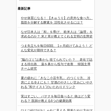
最新記事
やせ体質になる！ 【きゅうり】の意外な食べ方。
脂肪を分解する酵素を 活性化させるには？
なぜ日本人は「和」を尊び、 欧米人は「論理」を
求めるのか？ 米と草が教えてくれる文明の生態史
つま先立ちを毎日60回、 1ヶ月続けてみよう！ ど
んな変化が期待できる？
“脳のゴミ”は鼻から 捨てられていた？ 老化で詰
まる排出路、 薬を鼻から投与で改善 韓国主導
チーム研究
夏の疲れに「きなこ小豆牛乳」 のつくり方。 冷
房による冷えにも！ 甘酒のやさしい甘みにいやさ
れる “和テイスト”のいたわりドリンク
実はすごい。 バナナを毎日食べると 体はどう変
わる？ 医師が教える6つの健康効果
ひとつ結びがおしゃれに見える 簡単なやり方やマ