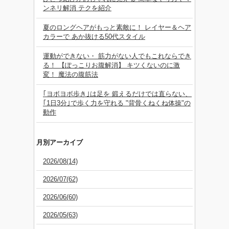
ンネリ解消 テクを紹介
夏のロングヘアがもっと素敵に！ レイヤー＆ヘア
カラーで あか抜ける50代スタイル
運動ができない・ 筋力がない人でもこれならでき
る！ 【ぽっこりお腹解消】 キツくないのに激
変！ 魔法の腹筋法
｢ヨボヨボ歩き｣は足を 鍛えるだけでは直らない、
｢1日3分｣で歩く力を守れる "背骨くねくね体操"の
動作
月別アーカイブ
2026/08(14)
2026/07(62)
2026/06(60)
2026/05(63)