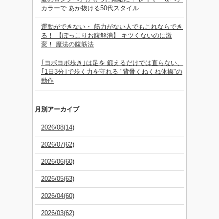
カラーで あか抜ける50代スタイル
運動ができない・ 筋力がない人でもこれならでき
る！ 【ぽっこりお腹解消】 キツくないのに激
変！ 魔法の腹筋法
｢ヨボヨボ歩き｣は足を 鍛えるだけでは直らない、
｢1日3分｣で歩く力を守れる "背骨くねくね体操"の
動作
月別アーカイブ
2026/08(14)
2026/07(62)
2026/06(60)
2026/05(63)
2026/04(60)
2026/03(62)