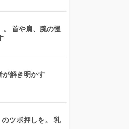
」。 首や肩、腕の慢
す
者が解き明かす
」のツボ押しを。 乳