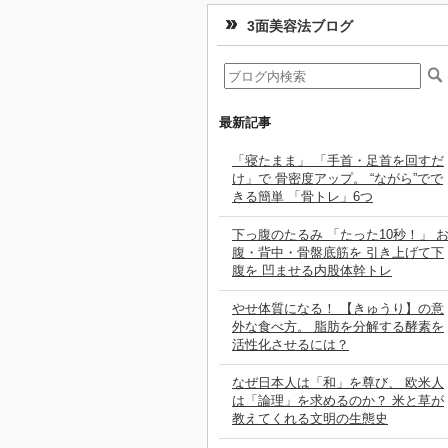
3面美容法ブログ
最新記事
「寝たまま」 「手首・足首を回すだ
け」で 骨密度アップ。 “ながら”でで
きる簡単 「骨トレ」6つ
下っ腹のたるみ 「たった10秒！」 
腹・背中・骨盤底筋を 引き上げて下
腹を 凹ませる内股体幹トレ
やせ体質になる！ 【きゅうり】の意
外な食べ方。 脂肪を分解する酵素を
活性化させるには？
なぜ日本人は「和」を尊び、 欧米人
は「論理」を求めるのか？ 米と草が
教えてくれる文明の生態史