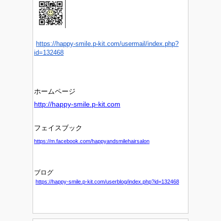
https://happy-smile.p-kit.com/usermail/index.php?
id=132468
ホームページ
http://happy-smile.p-kit.com
フェイスブック
https://m.facebook.com/happyandsmilehairsalon
ブログ
https://happy-smile.p-kit.com/userblog/index.php?id=132468