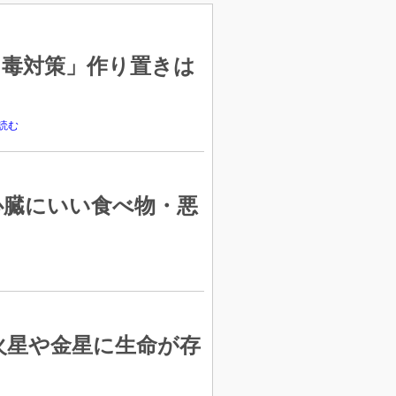
中毒対策」作り置きは
読む
心臓にいい食べ物・悪
火星や金星に生命が存