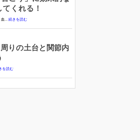
してくれる！
...
続きを読む
肩周りの土台と関節内
う
きを読む