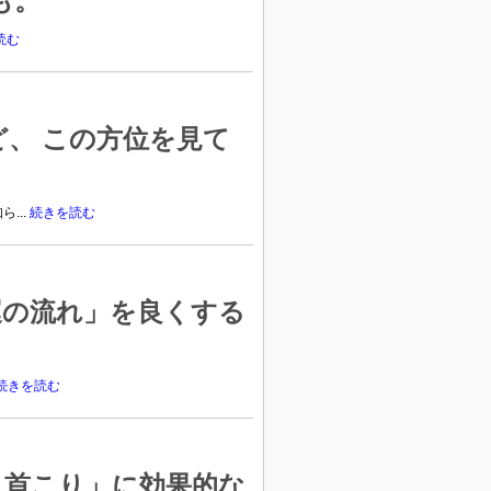
も。
読む
、 この方位を見て
...
続きを読む
運の流れ」を良くする
続きを読む
・首こり」に効果的な