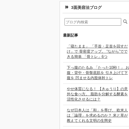
3面美容法ブログ
最新記事
「寝たまま」 「手首・足首を回すだ
け」で 骨密度アップ。 “ながら”でで
きる簡単 「骨トレ」6つ
下っ腹のたるみ 「たった10秒！」 
腹・背中・骨盤底筋を 引き上げて下
腹を 凹ませる内股体幹トレ
やせ体質になる！ 【きゅうり】の意
外な食べ方。 脂肪を分解する酵素を
活性化させるには？
なぜ日本人は「和」を尊び、 欧米人
は「論理」を求めるのか？ 米と草が
教えてくれる文明の生態史