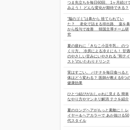
つま先立ちを毎日60回、 1ヶ月続け
みよう！ どんな変化が期待できる？
“脳のゴミ”は鼻から 捨てられてい
た？ 老化で詰まる排出路、 薬を鼻
から投与で改善 韓国主導チーム研
究
夏の疲れに「きなこ小豆牛乳」 のつ
くり方。 冷房による冷えにも！ 甘酒
のやさしい甘みにいやされる “和テイ
スト”のいたわりドリンク
実はすごい。 バナナを毎日食べると
体はどう変わる？ 医師が教える6つ
健康効果
ひとつ結びがおしゃれに見える 簡単
なやり方やマンネリ解消 テクを紹介
夏のロングヘアがもっと素敵に！ レ
イヤー＆ヘアカラーで あか抜ける50
代スタイル