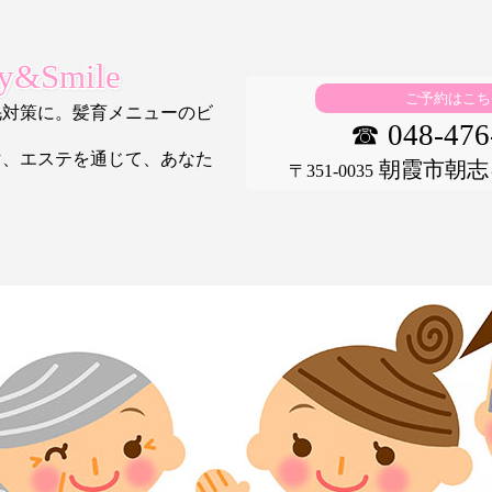
&Smile
ご予約はこち
毛対策に。髪育メニューのビ
☎ 048-476
マ、エステを通じて、あなた
朝霞市朝志ヶ丘
〒351-0035
。