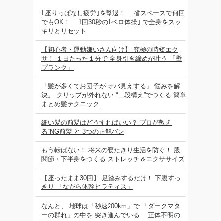
｢座りっぱなし疲労｣を撃退！ 省スペースで何回
でもOK！ 1回30秒の｢ベロ体操｣ で全身をスッ
キリとリセット
【初心者・運動嫌いさん向け】 究極の時短エク
サ！ １日たった１分で 全身引き締めが叶う 「壁
プランク」
「髪が多くてお団子が オバ見えする」 悩みを解
決。 クリップが外れない “二段構え”でつくる 簡単
まとめ髪テクニック
細い髪の前髪はどうすればいい？ プロが教え
る“NG前髪”と 3つの正解バン
もう転ばない！ 将来の寝たきり生活を防ぐ！ 股
関節・下半身をつくる ストレッチ＆エクササイズ
【座ったまま30回】 足踏みするだけ！ 下腹すっ
きり 「ながら体幹ピラティス」
なんと、 地球は「秒速200km」で 「ダークマタ
ーの群れ」の中を 突き進んでいる… 正体不明の