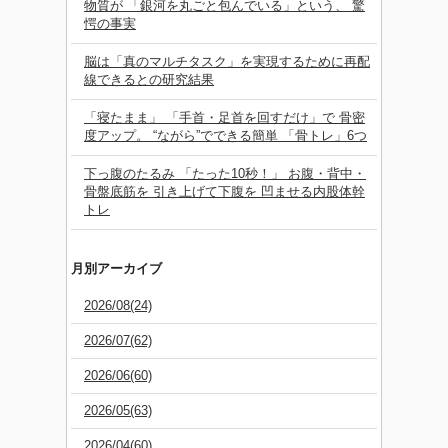
物質が 「銀河を丸ごと包んでいる」という、 驚
愕の事実
脳は「真のマルチタスク」を実現するために再配
線できるとの研究結果
「寝たまま」 「手首・足首を回すだけ」で 骨密
度アップ。 “ながら”でできる簡単 「骨トレ」6つ
下っ腹のたるみ 「たった10秒！」 お腹・背中・
骨盤底筋を 引き上げて下腹を 凹ませる内股体幹
トレ
月別アーカイブ
2026/08(24)
2026/07(62)
2026/06(60)
2026/05(63)
2026/04(60)