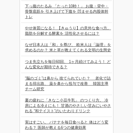
下っ腹のたるみ 「たった10秒！」 お腹・背中・
骨盤底筋を 引き上げて下腹を 凹ませる内股体幹
トレ
やせ体質になる！ 【きゅうり】の意外な食べ方。
脂肪を分解する酵素を 活性化させるには？
なぜ日本人は「和」を尊び、 欧米人は「論理」を
求めるのか？ 米と草が教えてくれる文明の生態史
つま先立ちを毎日60回、 1ヶ月続けてみよう！ ど
んな変化が期待できる？
“脳のゴミ”は鼻から 捨てられていた？ 老化で詰
まる排出路、 薬を鼻から投与で改善 韓国主導
チーム研究
夏の疲れに「きなこ小豆牛乳」 のつくり方。 冷
房による冷えにも！ 甘酒のやさしい甘みにいやさ
れる “和テイスト”のいたわりドリンク
実はすごい。 バナナを毎日食べると 体はどう変
わる？ 医師が教える6つの健康効果