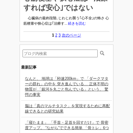
すれば安心｣ではない
心臓病の最終段階､じわじわ襲う｢心不全｣の怖さ 心
筋梗塞や狭心症は｢治療す...
続きを読む
1
2
3
次のページ
最新記事
なんと、 地球は「秒速200km」で 「ダークマタ
ーの群れ」の中を 突き進んでいる… 正体不明の
物質が 「銀河を丸ごと包んでいる」という、 驚
愕の事実
脳は「真のマルチタスク」を実現するために再配
線できるとの研究結果
「寝たまま」 「手首・足首を回すだけ」で 骨密
度アップ。 “ながら”でできる簡単 「骨トレ」6つ