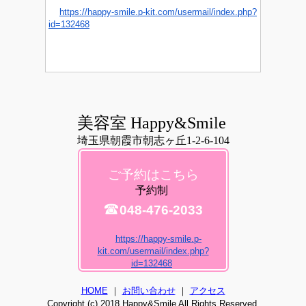
https://happy-smile.p-kit.com/usermail/index.php?
id=132468
美容室 Happy&Smile
埼玉県朝霞市朝志ヶ丘1-2-6-104
ご予約はこちら
予約制
☎
048-476-2033
https://happy-smile.p-
kit.com/usermail/index.php?
id=132468
HOME
｜
お問い合わせ
｜
アクセス
Copyright (c) 2018 Happy&Smile All Rights Reserved.