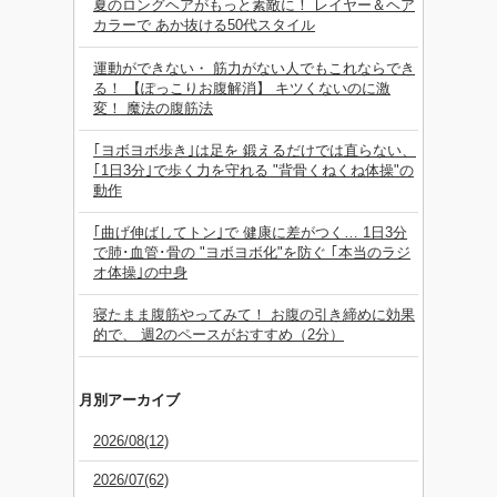
夏のロングヘアがもっと素敵に！ レイヤー＆ヘア
カラーで あか抜ける50代スタイル
運動ができない・ 筋力がない人でもこれならでき
る！ 【ぽっこりお腹解消】 キツくないのに激
変！ 魔法の腹筋法
｢ヨボヨボ歩き｣は足を 鍛えるだけでは直らない、
｢1日3分｣で歩く力を守れる "背骨くねくね体操"の
動作
｢曲げ伸ばしてトン｣で 健康に差がつく… 1日3分
で肺･血管･骨の "ヨボヨボ化"を防ぐ ｢本当のラジ
オ体操｣の中身
寝たまま腹筋やってみて！ お腹の引き締めに効果
的で、 週2のペースがおすすめ（2分）
月別アーカイブ
2026/08(12)
2026/07(62)