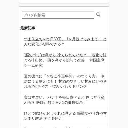
最新記事
つま先立ちを毎日60回、 1ヶ月続けてみよう！ ど
んな変化が期待できる？
“脳のゴミ”は鼻から 捨てられていた？ 老化で詰
まる排出路、 薬を鼻から投与で改善 韓国主導
チーム研究
夏の疲れに「きなこ小豆牛乳」 のつくり方。 冷
房による冷えにも！ 甘酒のやさしい甘みにいやさ
れる “和テイスト”のいたわりドリンク
実はすごい。 バナナを毎日食べると 体はどう変
わる？ 医師が教える6つの健康効果
ひとつ結びがおしゃれに見える 簡単なやり方やマ
ンネリ解消 テクを紹介