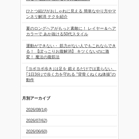
ひとつ結びがおしゃれに見える 簡単なやり方やマ
ンネリ解消 テクを紹介
夏のロングヘアがもっと素敵に！ レイヤー＆ヘア
カラーで あか抜ける50代スタイル
運動ができない・ 筋力がない人でもこれならでき
る！ 【ぽっこりお腹解消】 キツくないのに激
変！ 魔法の腹筋法
｢ヨボヨボ歩き｣は足を 鍛えるだけでは直らない、
｢1日3分｣で歩く力を守れる "背骨くねくね体操"の
動作
月別アーカイブ
2026/08(14)
2026/07(62)
2026/06(60)