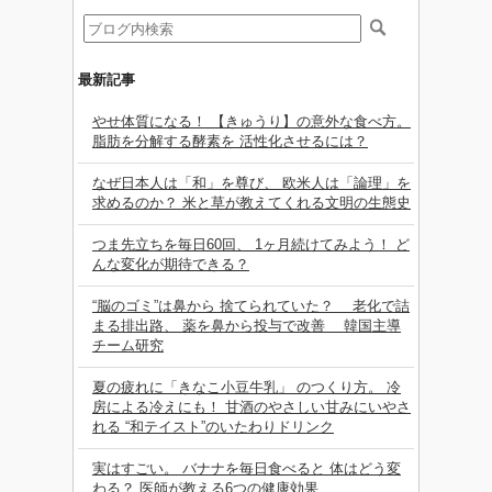
最新記事
やせ体質になる！ 【きゅうり】の意外な食べ方。
脂肪を分解する酵素を 活性化させるには？
なぜ日本人は「和」を尊び、 欧米人は「論理」を
求めるのか？ 米と草が教えてくれる文明の生態史
つま先立ちを毎日60回、 1ヶ月続けてみよう！ ど
んな変化が期待できる？
“脳のゴミ”は鼻から 捨てられていた？ 老化で詰
まる排出路、 薬を鼻から投与で改善 韓国主導
チーム研究
夏の疲れに「きなこ小豆牛乳」 のつくり方。 冷
房による冷えにも！ 甘酒のやさしい甘みにいやさ
れる “和テイスト”のいたわりドリンク
実はすごい。 バナナを毎日食べると 体はどう変
わる？ 医師が教える6つの健康効果