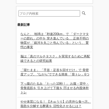
最新記事
なんと、 地球は「秒速200km」で 「ダークマタ
ーの群れ」の中を 突き進んでいる… 正体不明の
物質が 「銀河を丸ごと包んでいる」という、 驚
愕の事実
脳は「真のマルチタスク」を実現するために再配
線できるとの研究結果
「寝たまま」 「手首・足首を回すだけ」で 骨密
度アップ。 “ながら”でできる簡単 「骨トレ」6つ
下っ腹のたるみ 「たった10秒！」 お腹・背中・
骨盤底筋を 引き上げて下腹を 凹ませる内股体幹
トレ
やせ体質になる！ 【きゅうり】の意外な食べ方。
脂肪を分解する酵素を 活性化させるには？