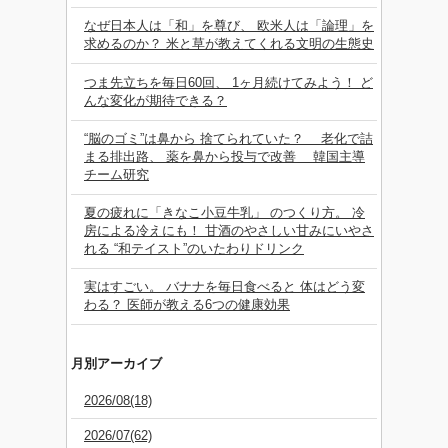
なぜ日本人は「和」を尊び、 欧米人は「論理」を
求めるのか？ 米と草が教えてくれる文明の生態史
つま先立ちを毎日60回、 1ヶ月続けてみよう！ ど
んな変化が期待できる？
“脳のゴミ”は鼻から 捨てられていた？ 老化で詰
まる排出路、 薬を鼻から投与で改善 韓国主導
チーム研究
夏の疲れに「きなこ小豆牛乳」 のつくり方。 冷
房による冷えにも！ 甘酒のやさしい甘みにいやさ
れる “和テイスト”のいたわりドリンク
実はすごい。 バナナを毎日食べると 体はどう変
わる？ 医師が教える6つの健康効果
月別アーカイブ
2026/08(18)
2026/07(62)