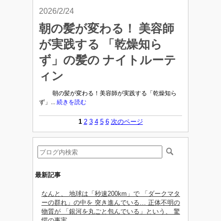
2026/2/24
朝の髪が変わる！ 美容師
が実践する 「乾燥知ら
ず」の髪の ナイトルーテ
ィン
朝の髪が変わる！美容師が実践する「乾燥知ら
ず」...
続きを読む
1
2
3
4
5
6
次のページ
最新記事
なんと、 地球は「秒速200km」で 「ダークマタ
ーの群れ」の中を 突き進んでいる… 正体不明の
物質が 「銀河を丸ごと包んでいる」という、 驚
愕の事実