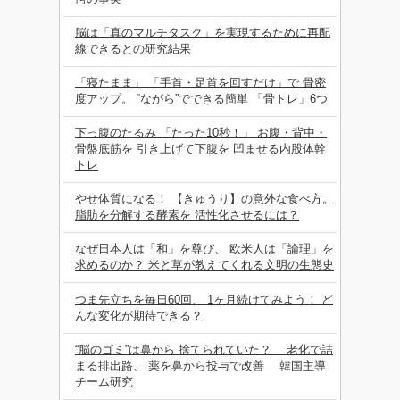
脳は「真のマルチタスク」を実現するために再配
線できるとの研究結果
「寝たまま」 「手首・足首を回すだけ」で 骨密
度アップ。 “ながら”でできる簡単 「骨トレ」6つ
下っ腹のたるみ 「たった10秒！」 お腹・背中・
骨盤底筋を 引き上げて下腹を 凹ませる内股体幹
トレ
やせ体質になる！ 【きゅうり】の意外な食べ方。
脂肪を分解する酵素を 活性化させるには？
なぜ日本人は「和」を尊び、 欧米人は「論理」を
求めるのか？ 米と草が教えてくれる文明の生態史
つま先立ちを毎日60回、 1ヶ月続けてみよう！ ど
んな変化が期待できる？
“脳のゴミ”は鼻から 捨てられていた？ 老化で詰
まる排出路、 薬を鼻から投与で改善 韓国主導
チーム研究