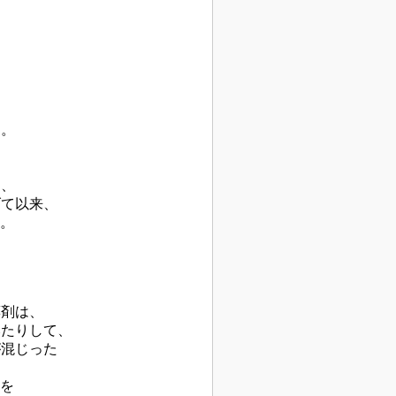
た。
く、
げて以来、
す。
薬剤は、
みたりして、
が混じった
る
激を