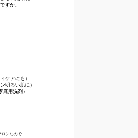
何ですか。
）
）
ディケアにも）
ーン明るい肌に）
家庭用洗剤）
サロンなので