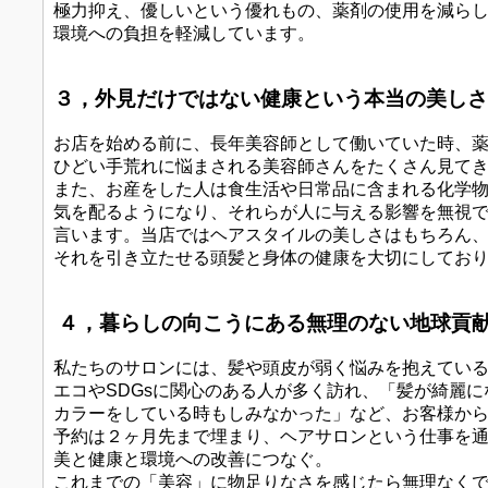
極力抑え、優しいという優れもの、薬剤の使用を減ら
環境への負担を軽減しています。
３，外見だけではない健康という本当の美しさ
お店を始める前に、長年美容師として働いていた時、
ひどい手荒れに悩まされる美容師さんをたくさん見て
また、お産をした人は食生活や日常品に含まれる化学
気を配るようになり、それらが人に与える影響を無視
言います。当店ではヘアスタイルの美しさはもちろん
それを引き立たせる頭髪と身体の健康を大切にしてお
４，暮らしの向こうにある無理のない地球貢
私たちのサロンには、髪や頭皮が弱く悩みを抱えてい
エコやSDGsに関心のある人が多く訪れ、「髪が綺麗に
カラーをしている時もしみなかった」など、お客様か
予約は２ヶ月先まで埋まり、ヘアサロンという仕事を
美と健康と環境への改善につなぐ。
これまでの「美容」に物足りなさを感じたら無理なく