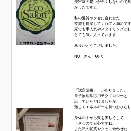
美容室の匂いが全くしないので
かったですし、
私の髪質やクセに合わせた
髪型を提案してくれて大満足で
家でも手入れやスタイリングが
とても気に入っています。
ありがとうございました。
NO さん 60代
「認定証書」 がありました、
量子物理学応用テクノロジーと
話していただけましたが、
難しくエネルギーを持つお水ら
身体の中から髪を美しくして
下さるので安心ですね。
また私の髪質やクセに合わせた