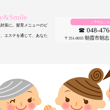
&Smile
ご予約はこち
毛対策に。髪育メニューのビ
☎ 048-476
マ、エステを通じて、あなた
朝霞市朝志ヶ丘
〒351-0035
。