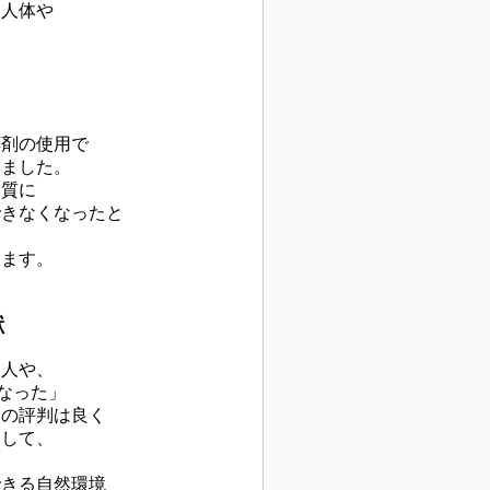
し人体や
薬剤の使用で
きました。
物質に
できなくなったと
、
ります。
献
る人や、
なった」
らの評判は良く
通して、
できる自然環境