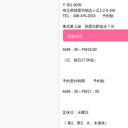
〒351-0035
埼玉県朝霞市朝志ヶ丘1-2-6-104
TEL：048-476-2033 予約制
東武東上線 朝霞台駅徒歩７分
営業時間
AM9：30～PM
18:00
（日、祝日17:00迄）
予約受付時間 予約制
AM9：30～PM17：00
定休日：
火曜日
（
第2、第3、火、水連休）