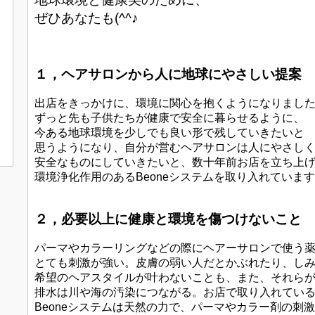
ぜひあなたも(^^♪
１，ヘアサロンから人に地球にやさしい提案
出店をきっかけに、環境に関心を抱くようになりまし
ずっと先も子供たちが健康で安全に暮らせるように、
今ある地球環境を少しでも良い形で残していきたいと
思うようになり、自分が営むヘアサロンは人にやさし
安全なものにしていきたいと、数十年前お店を立ち上
環境浄化作用のあるBeoneシステムを取り入れていま
２，必要以上に健康と環境を傷つけないこと
パーマやカラーリングなどの際にヘアーサロンで使う
とても刺激が強い。皮膚の弱い人だとかぶれたり、し
希望のヘアスタイルが叶わないことも、また、それら
排水は川や海の汚染につながる。お店で取り入れてい
Beoneシステムは天然の力で、パーマやカラー剤の刺