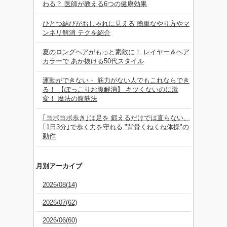
わる？ 医師が教える6つの健康効果
ひとつ結びがおしゃれに見える 簡単なやり方やマ
ンネリ解消 テクを紹介
夏のロングヘアがもっと素敵に！ レイヤー＆ヘア
カラーで あか抜ける50代スタイル
運動ができない・ 筋力がない人でもこれならでき
る！ 【ぽっこりお腹解消】 キツくないのに激
変！ 魔法の腹筋法
｢ヨボヨボ歩き｣は足を 鍛えるだけでは直らない、
｢1日3分｣で歩く力を守れる "背骨くねくね体操"の
動作
月別アーカイブ
2026/08(14)
2026/07(62)
2026/06(60)