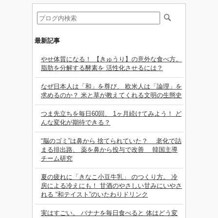
最新記事
やせ体質になる！ 【きゅうり】の意外な食べ方。
脂肪を分解する酵素を 活性化させるには？
なぜ日本人は「和」を尊び、 欧米人は「論理」を
求めるのか？ 米と草が教えてくれる文明の生態史
つま先立ちを毎日60回、 1ヶ月続けてみよう！ ど
んな変化が期待できる？
“脳のゴミ”は鼻から 捨てられていた？ 老化で詰
まる排出路、 薬を鼻から投与で改善 韓国主導
チーム研究
夏の疲れに「きなこ小豆牛乳」 のつくり方。 冷
房による冷えにも！ 甘酒のやさしい甘みにいやさ
れる “和テイスト”のいたわりドリンク
実はすごい。 バナナを毎日食べると 体はどう変