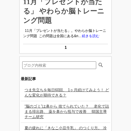
11月「プレゼントが当た
る」 やわらか脳トレーニ
ング問題
11月「プレゼントが当たる」。やわらか脳トレーニ
ング問題 この問題は全国にある&n...
続きを読む
1
最新記事
つま先立ちを毎日60回、 1ヶ月続けてみよう！ ど
んな変化が期待できる？
“脳のゴミ”は鼻から 捨てられていた？ 老化で詰
まる排出路、 薬を鼻から投与で改善 韓国主導
チーム研究
夏の疲れに「きなこ小豆牛乳」 のつくり方。 冷