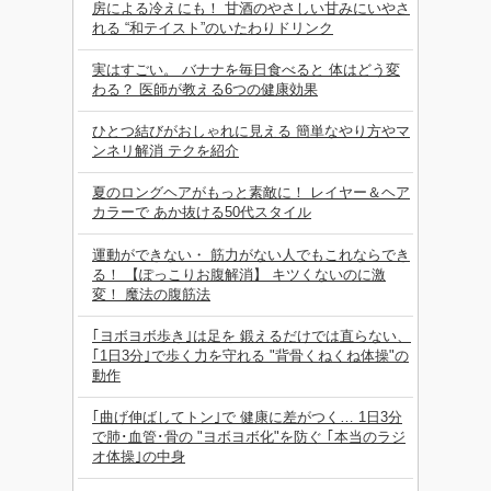
房による冷えにも！ 甘酒のやさしい甘みにいやさ
れる “和テイスト”のいたわりドリンク
実はすごい。 バナナを毎日食べると 体はどう変
わる？ 医師が教える6つの健康効果
ひとつ結びがおしゃれに見える 簡単なやり方やマ
ンネリ解消 テクを紹介
夏のロングヘアがもっと素敵に！ レイヤー＆ヘア
カラーで あか抜ける50代スタイル
運動ができない・ 筋力がない人でもこれならでき
る！ 【ぽっこりお腹解消】 キツくないのに激
変！ 魔法の腹筋法
｢ヨボヨボ歩き｣は足を 鍛えるだけでは直らない、
｢1日3分｣で歩く力を守れる "背骨くねくね体操"の
動作
｢曲げ伸ばしてトン｣で 健康に差がつく… 1日3分
で肺･血管･骨の "ヨボヨボ化"を防ぐ ｢本当のラジ
オ体操｣の中身