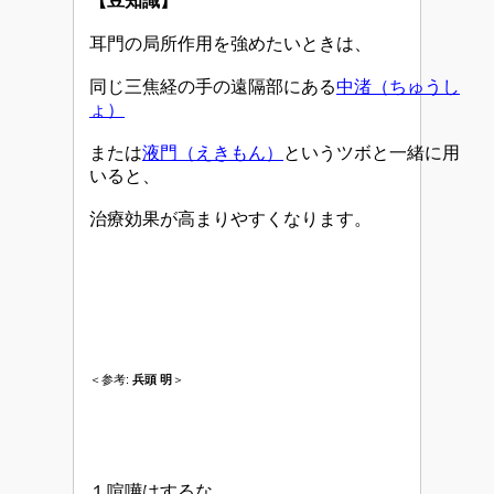
【豆知識】
耳門の局所作用を強めたいときは、
同じ三焦経の手の遠隔部にある
中渚（ちゅうし
ょ）
または
液門（えきもん）
というツボと一緒に用
いると、
治療効果が高まりやすくなります。
＜参考:
兵頭 明
＞
１喧嘩はするな、