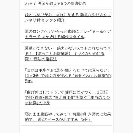
わる？ 医師が教える6つの健康効果
ひとつ結びがおしゃれに見える 簡単なやり方やマ
ンネリ解消 テクを紹介
夏のロングヘアがもっと素敵に！ レイヤー＆ヘア
カラーで あか抜ける50代スタイル
運動ができない・ 筋力がない人でもこれならでき
る！ 【ぽっこりお腹解消】 キツくないのに激
変！ 魔法の腹筋法
｢ヨボヨボ歩き｣は足を 鍛えるだけでは直らない、
｢1日3分｣で歩く力を守れる "背骨くねくね体操"の
動作
｢曲げ伸ばしてトン｣で 健康に差がつく… 1日3分
で肺･血管･骨の "ヨボヨボ化"を防ぐ ｢本当のラジ
オ体操｣の中身
寝たまま腹筋やってみて！ お腹の引き締めに効果
的で、 週2のペースがおすすめ（2分）