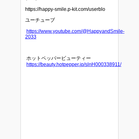
https://happy-smile.p-kit.com/userblo
ユーチューブ
https://www.youtube.com/@HappyandSmile-
2033
ホットペッパービューティー
https://beauty.hotpepper.jp/slnH000338911/