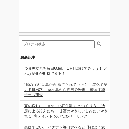
最新記事
つま先立ちを毎日60回、 1ヶ月続けてみよう！ ど
んな変化が期待できる？
“脳のゴミ”は鼻から 捨てられていた？ 老化で詰
まる排出路、 薬を鼻から投与で改善 韓国主導
チーム研究
夏の疲れに「きなこ小豆牛乳」 のつくり方。 冷
房による冷えにも！ 甘酒のやさしい甘みにいやさ
れる “和テイスト”のいたわりドリンク
実はすごい。 バナナを毎日食べると 体はどう変